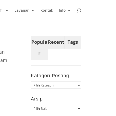
fil
Layanan
Kontak
Info
Popula
Recent
Tags
ian
r
olam
Kategori Posting
Kategori
Posting
Arsip
Arsip