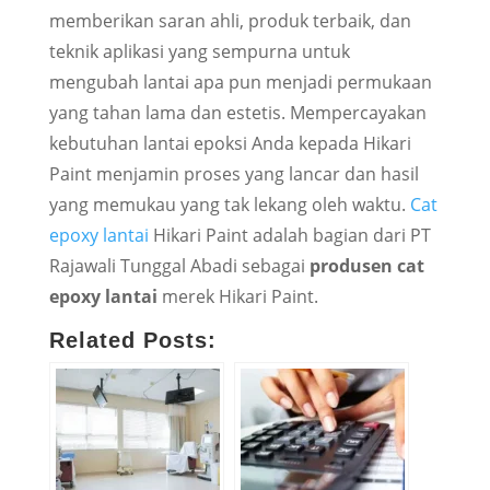
memberikan saran ahli, produk terbaik, dan
teknik aplikasi yang sempurna untuk
mengubah lantai apa pun menjadi permukaan
yang tahan lama dan estetis. Mempercayakan
kebutuhan lantai epoksi Anda kepada Hikari
Paint menjamin proses yang lancar dan hasil
yang memukau yang tak lekang oleh waktu.
Cat
epoxy lantai
Hikari Paint adalah bagian dari PT
Rajawali Tunggal Abadi sebagai
produsen cat
epoxy lantai
merek Hikari Paint.
Related Posts: