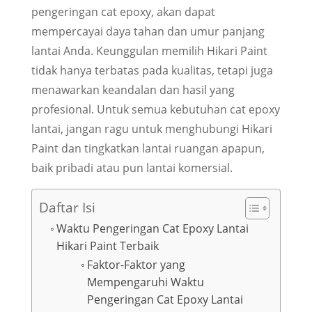
pengeringan cat epoxy, akan dapat
mempercayai daya tahan dan umur panjang
lantai Anda. Keunggulan memilih Hikari Paint
tidak hanya terbatas pada kualitas, tetapi juga
menawarkan keandalan dan hasil yang
profesional. Untuk semua kebutuhan cat epoxy
lantai, jangan ragu untuk menghubungi Hikari
Paint dan tingkatkan lantai ruangan apapun,
baik pribadi atau pun lantai komersial.
Daftar Isi
Waktu Pengeringan Cat Epoxy Lantai
Hikari Paint Terbaik
Faktor-Faktor yang
Mempengaruhi Waktu
Pengeringan Cat Epoxy Lantai