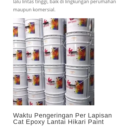
lalu lintas tinggi, baik di lingkungan perumahan
maupun komersial.
Waktu Pengeringan Per Lapisan
Cat Epoxy Lantai Hikari Paint