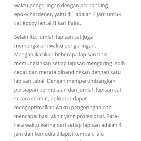
waktu pengeringan dengan perbanding
epoxy:hardener, yaitu 4:1 adalah 4 jam untuk
cat epoxy lantai Hikari Paint.
Selain itu, jumlah lapisan cat juga
memengaruhi waktu pengeringan.
Mengaplikasikan beberapa lapisan tipis
memungkinkan setiap lapisan mengering lebih
cepat dan merata dibandingkan dengan satu
lapisan tebal. Dengan mempertimbangkan
persiapan permukaan dan jumlah lapisan cat
secara cermat, aplikator dapat
mengoptimalkan waktu pengeringan dan
mencapai hasil akhir yang profesional. Rata-
rata waktu kering dari setiap lapisan adalah 4
jam dan kemudia dilapisi kembali, lalu