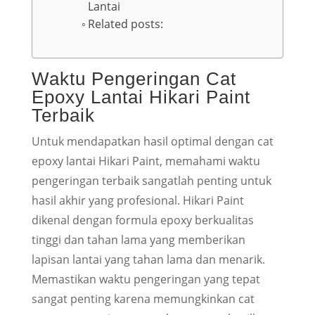
Lantai
Related posts:
Waktu Pengeringan Cat
Epoxy Lantai Hikari Paint
Terbaik
Untuk mendapatkan hasil optimal dengan cat
epoxy lantai Hikari Paint, memahami waktu
pengeringan terbaik sangatlah penting untuk
hasil akhir yang profesional. Hikari Paint
dikenal dengan formula epoxy berkualitas
tinggi dan tahan lama yang memberikan
lapisan lantai yang tahan lama dan menarik.
Memastikan waktu pengeringan yang tepat
sangat penting karena memungkinkan cat