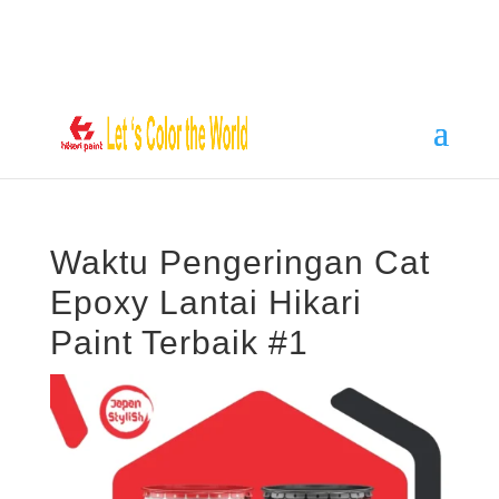
Waktu Pengeringan Cat
Epoxy Lantai Hikari
Paint Terbaik #1