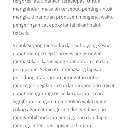
tergores, atau bahkan terkelupas. Untuk
menghindari masalah tersebut, penting untuk
mengikuti panduan produsen mengenai waktu
pengeringan cat epoxy lantai hikari paint
terbaik
.
.
Ventilasi yang memadai dan suhu yang sesuai
dapat mempercepat proses pengeringan,
memastikan ikatan yang kuat antara cat dan
permukaan. Selain itu, memasang lapisan
pelindung atau rambu peringatan untuk
mencegah pejalan kaki di lantai yang baru dicat
dapat mengurangi risiko kerusakan secara
signifikan. Dengan memberikan waktu yang
cukup agar cat mengering dengan baik dan
mengambil tindakan pencegahan dan dapat
menjaga integritas lapisan akhir dan