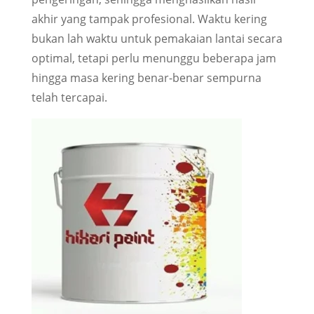
akhir yang tampak profesional. Waktu kering
bukan lah waktu untuk pemakaian lantai secara
optimal, tetapi perlu menunggu beberapa jam
hingga masa kering benar-benar sempurna
telah tercapai.